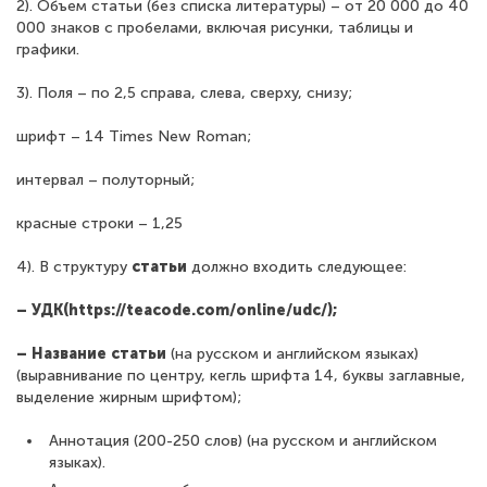
2). Объем статьи (без списка литературы) – от 20 000 до 40
000 знаков с пробелами, включая рисунки, таблицы и
графики.
3). Поля – по 2,5 справа, слева, сверху, снизу;
шрифт – 14 Times New Roman;
интервал – полуторный;
красные строки – 1,25
4). В структуру
статьи
должно входить следующее:
– УДК(https://teacode.com/online/udc/);
– Название статьи
(на русском и английском языках)
(выравнивание по центру, кегль шрифта 14, буквы заглавные,
выделение жирным шрифтом);
Аннотация (200-250 слов) (на русском и английском
языках).