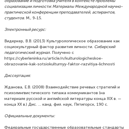
образование и подготовка учителя в контексте проблемы
социализации личности: Материалы Международной научно-
практической конференции преподавателей, аспирантов,
студентов
. М., 9-15.
Электронный ресурс
:
Видеркер, В.В. (2013) Культурологическое образование как
социокультурный фактор развития личности.
Сибирский
педагогический журнал.
Получено с
https://cyberleninka.ru/article/n/kulturologicheskoe-
obrazovanie-kak-sotsiokulturnyy-faktor-razvitiya-lichnosti
Диссертация
:
Жданова, Е.В. (2008) Взаимодействие речевых стратегий и
психолингвистического типажа коммуникантов (на
материале русской и английской литературы конца XIX в. —
конца XX в.) Дис. … канд. фил. наук, Пятигорск, 190 с.
Официальные документы:
Федеральные государственные образовательные стандарты