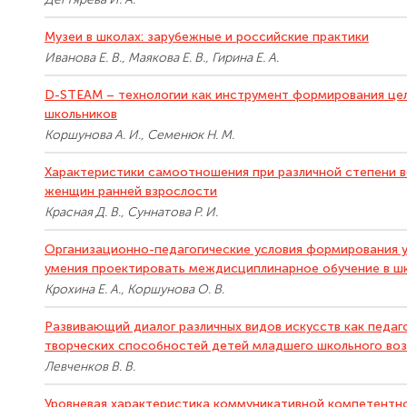
Музеи в школах: зарубежные и российские практики
Иванова Е. В., Маякова Е. В., Гирина Е. А.
D-STEAM – технологии как инструмент формирования це
школьников
Коршунова А. И., Семенюк Н. М.
Характеристики самоотношения при различной степени в
женщин ранней взрослости
Красная Д. В., Суннатова Р. И.
Организационно-педагогические условия формирования у 
умения проектировать междисциплинарное обучение в ш
Крохина Е. А., Коршунова О. В.
Развивающий диалог различных видов искусств как педаг
творческих способностей детей младшего школьного во
Левченков В. В.
Уровневая характеристика коммуникативной компетентно