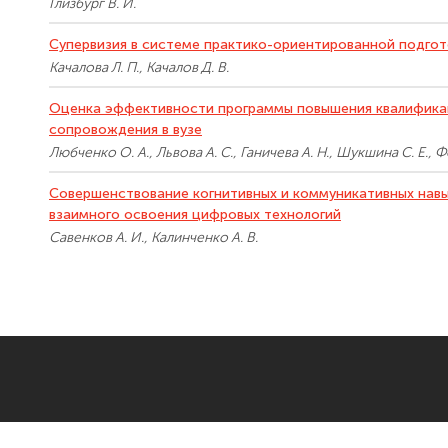
Глизбург В. И.
Супервизия в системе практико-ориентированной подгот
Качалова Л. П., Качалов Д. В.
Оценка эффективности программы повышения квалифика
сопровождения в вузе
Любченко О. А., Львова А. С., Ганичева А. Н., Шукшина С. Е., 
Совершенствование когнитивных и коммуникативных навык
взаимного освоения цифровых технологий
Савенков А. И., Калинченко А. В.