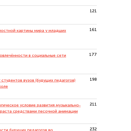
121
161
лостной картины мира у младших
177
овлечённости в социальные сети
198
студентов вузов (будущих педагогов)
коле
211
огическое условие развития музыкально-
зраста средствами песочной анимации
232
сти будущих педагогов во