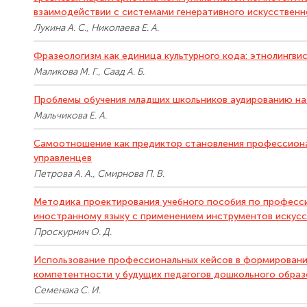
взаимодействии с системами генеративного искусственн
Лукина А. С., Николаева Е. А.
Фразеологизм как единица культурного кода: этнолингви
Маликова М. Г., Саад А. Б.
Проблемы обучения младших школьников аудированию на 
Мальчикова Е. А.
Самоотношение как предиктор становления профессион
управленцев
Петрова А. А., Смирнова П. В.
Методика проектирования учебного пособия по профес
иностранному языку с применением инструментов искусс
Проскурнич О. Д.
Использование профессиональных кейсов в формировани
компетентности у будущих педагогов дошкольного образ
Семенака С. И.