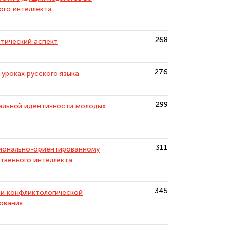
ого интеллекта
268
стический аспект
276
уроках русского языка
299
альной идентичности молодых
311
сионально-ориентированному
твенного интеллекта
345
и конфликтологической
ования