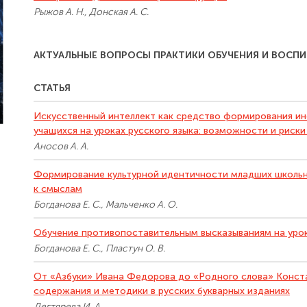
Рыжов А. Н., Донская А. С.
АКТУАЛЬНЫЕ ВОПРОСЫ ПРАКТИКИ ОБУЧЕНИЯ И ВОСП
СТАТЬЯ
Искусственный интеллект как средство формирования 
учащихся на уроках русского языка: возможности и риск
Аносов А. А.
Формирование культурной идентичности младших школьник
к смыслам
Богданова Е. С., Мальченко А. О.
Обучение противопоставительным высказываниям на урок
Богданова Е. С., Пластун О. В.
От «Азбуки» Ивана Федорова до «Родного слова» Конст
содержания и методики в русских букварных изданиях
Дегтярева И. А.